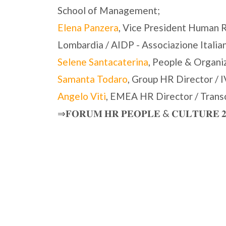
School of Management;
Elena Panzera
, Vice President Human 
Lombardia / AIDP - Associazione Italian
Selene Santacaterina
, People & Organi
Samanta Todaro
, Group HR Director / 
Angelo Viti
, EMEA HR Director / Trans
⇒𝐅𝐎𝐑𝐔𝐌 𝐇𝐑 𝐏𝐄𝐎𝐏𝐋𝐄 & 𝐂𝐔𝐋𝐓𝐔𝐑𝐄 