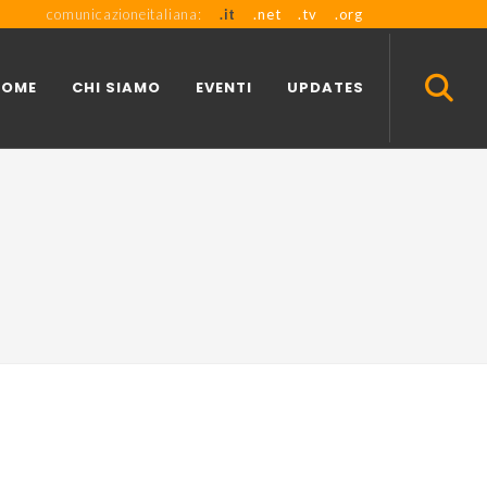
comunicazioneitaliana:
.it
.net
.tv
.org
HOME
CHI SIAMO
EVENTI
UPDATES