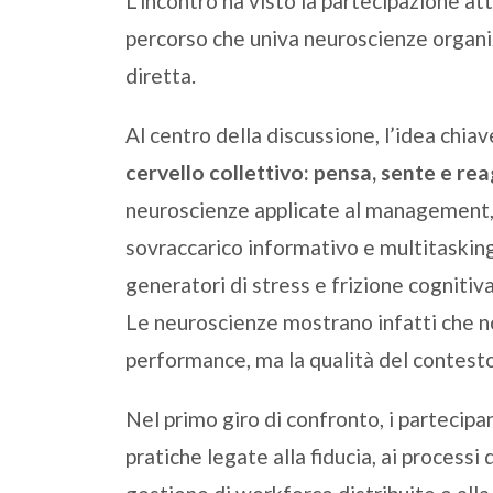
L’incontro ha visto la partecipazione att
percorso che univa neuroscienze organi
diretta.
Al centro della discussione, l’idea chiav
cervello collettivo: pensa, sente e re
neuroscienze applicate al management, 
sovraccarico informativo e multitasking
generatori di stress e frizione cognitiva
Le neuroscienze mostrano infatti che no
performance, ma la qualità del contesto
Nel primo giro di confronto, i partecipa
pratiche legate alla fiducia, ai processi d