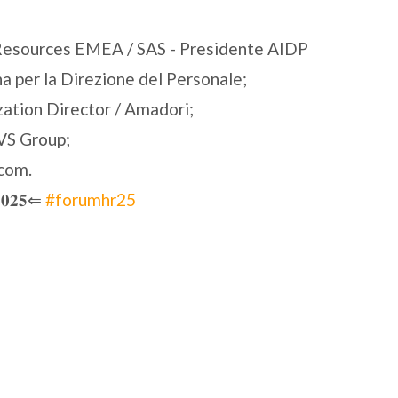
Resources EMEA / SAS - Presidente AIDP
a per la Direzione del Personale;
zation Director / Amadori;
IVS Group;
com.
𝟎𝟐𝟓⇐
#
forumhr25