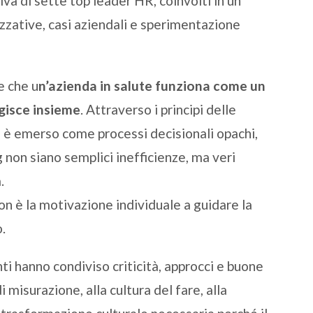
iva di sette top leader HR, coinvolti in un
zzative, casi aziendali e sperimentazione
e che u
n’azienda in salute funziona come un
agisce insieme
. Attraverso i principi delle
è emerso come processi decisionali opachi,
 non siano semplici inefficienze, ma veri
.
n è la motivazione individuale a guidare la
.
nti hanno condiviso criticità, approcci e buone
i misurazione, alla cultura del fare, alla