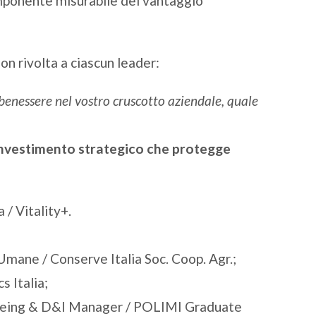
mponente misurabile del vantaggio
ion rivolta a ciascun leader:
 benessere nel vostro cruscotto aziendale, quale
nvestimento strategico che protegge
a / Vitality+.
Umane / Conserve Italia Soc. Coop. Agr.;
s Italia;
being & D&I Manager / POLIMI Graduate