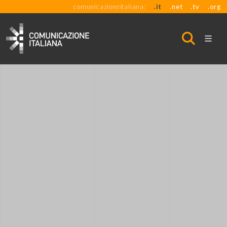
comunicazioneitaliana:
.it
.net
.tv
.org