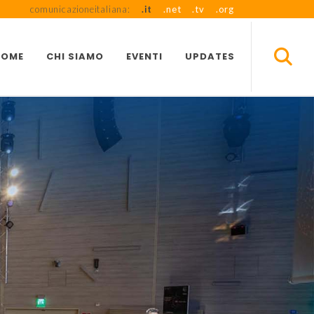
comunicazioneitaliana:
.it
.net
.tv
.org
HOME
CHI SIAMO
EVENTI
UPDATES