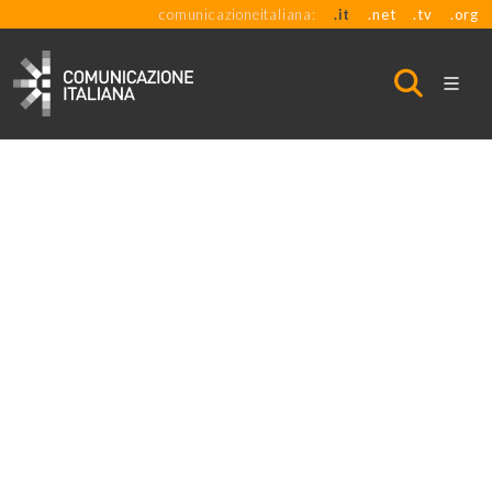
comunicazioneitaliana:
.it
.net
.tv
.org