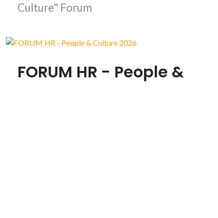
Culture" Forum
FORUM HR - People &
Culture 2026
HR FORUM: Italy’s Leading Event on
Work and People
FORUM IT & IA 2027
Il Forum annuale dell'IT e delle nuove