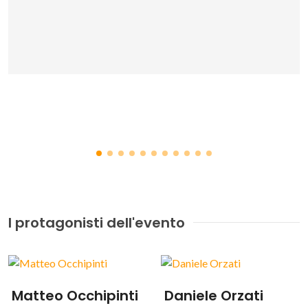
Per visualizzare Issuu devi accettare i cookie
multimediali.
GESTISCI PREFERENZE
I protagonisti dell'evento
Matteo Occhipinti
Daniele Orzati