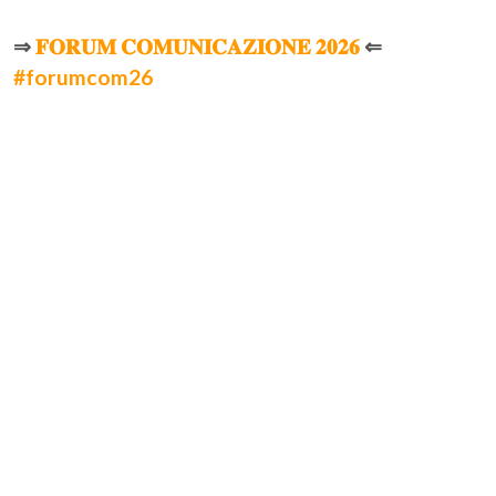
⇒
𝐅𝐎𝐑𝐔𝐌 𝐂𝐎𝐌𝐔𝐍𝐈𝐂𝐀𝐙𝐈𝐎𝐍𝐄 𝟐𝟎𝟐𝟔
⇐
#
forumcom26