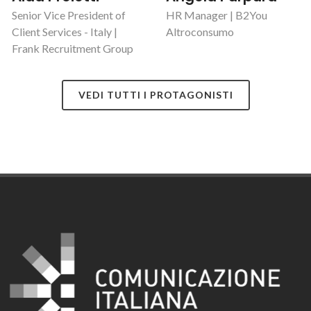
Senior Vice President of
HR Manager | B2You
Client Services - Italy |
Altroconsumo
Frank Recruitment Group
VEDI TUTTI I PROTAGONISTI