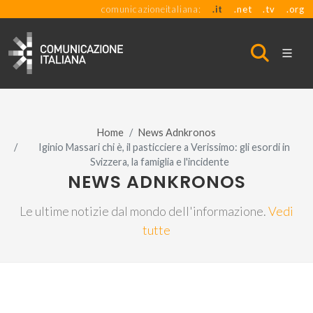
comunicazioneitaliana:
.it
.net
.tv
.org
Home
News Adnkronos
Iginio Massari chi è, il pasticciere a Verissimo: gli esordi in
Svizzera, la famiglia e l'incidente
NEWS ADNKRONOS
Le ultime notizie dal mondo dell'informazione.
Vedi
tutte