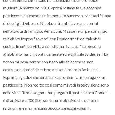
concorrenti si cimentano nella creazione del loro dolce
migliore. A marzo del 2018 apre a Milano la sua seconda
pasticceria ottenendo un immediato successo. Massari è papà
di due figli, Debora e Nicola, entrambi lavorano con lui
nell'attività di famiglia. Per alcuni, Massari è un personaggio
televisivo troppo "severo" con i concorrenti dei talent di
cucina. In un’intervista a cookist, ha rivelato: “Le persone
affibbiano marchi continuamente ed è difficile toglierseli. La
tv non mi pesa perché non bado alle telecamere, non
costruisco domande e risposte, sono proprio fatto così.
Esprimo i giudizi che direi senza problemi ai miei ragazzi in
pasticceria. Non recito: così come mi vedi in televisione sono
nella vita". “Il mio sogno – ha spiegato il pasticciere a Cookist -
è di arrivare a 200 libri scritti, un obiettivo che conto di
raggiungere ma mancano ancora parecchi volumi".