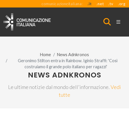
comunicazioneitaliana:
.it
.net
.tv
.org
Home
News Adnkronos
Geronimo Stilton entra in Rainbow. Iginio Straffi: 'Così
costruiamo il grande polo italiano per ragazzi'
NEWS ADNKRONOS
Le ultime notizie dal mondo dell'informazione.
Vedi
tutte