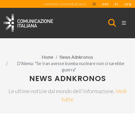
comunicazioneitaliana:
.it
.net
.tv
.org
Home
News Adnkronos
D'Alema: "Se Iran avesse bomba nucleare non ci sarebbe
guerra"
NEWS ADNKRONOS
Le ultime notizie dal mondo dell'informazione.
Vedi
tutte