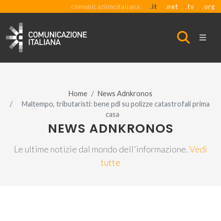
comunicazioneitaliana:
.it
.net
.tv
.org
Home
News Adnkronos
Maltempo, tributaristi: bene pdl su polizze catastrofali prima
casa
NEWS ADNKRONOS
Le ultime notizie dal mondo dell'informazione.
Vedi
tutte