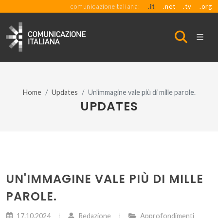
comunicazioneitaliana:
.it
.net
.tv
.org
Home
Updates
Un'immagine vale più di mille parole.
UPDATES
UN'IMMAGINE VALE PIÙ DI MILLE
PAROLE.
17.10.2024
Redazione
Approfondimenti