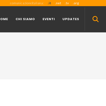
comunicazioneitaliana:
.it
.net
.tv
.org
HOME
CHI SIAMO
EVENTI
UPDATES