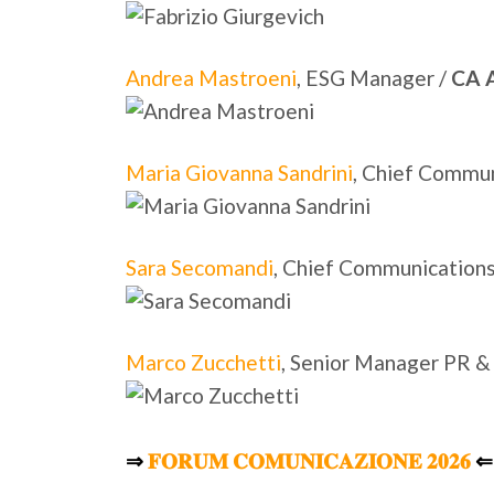
Andrea Mastroeni
, ESG Manager /
CA 
Maria Giovanna Sandrini
, Chief Commun
Sara Secomandi
, Chief Communications 
Marco Zucchetti
, Senior Manager PR 
⇒ 
𝐅𝐎𝐑𝐔𝐌 𝐂𝐎𝐌𝐔𝐍𝐈𝐂𝐀𝐙𝐈𝐎𝐍𝐄 𝟐𝟎𝟐𝟔
 ⇐