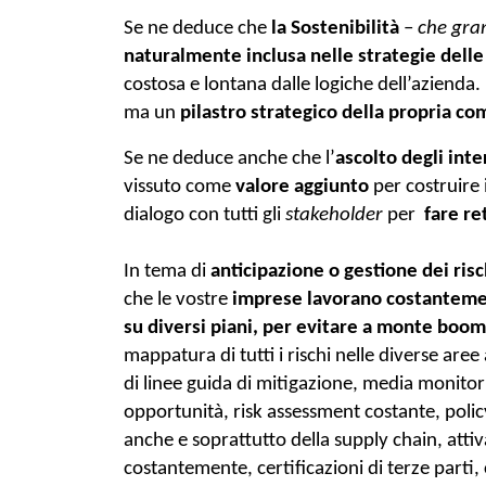
Se ne deduce che 
la Sostenibilità
 – 
che gran
naturalmente inclusa nelle strategie dell
costosa e lontana dalle logiche dell’azienda.
ma un 
pilastro strategico della propria co
Se ne deduce anche che l’
ascolto degli inte
vissuto come 
valore aggiunto
 per costruire 
dialogo con tutti gli
 stakeholder
 per  
fare re
In tema di 
anticipazione o gestione dei risc
che le vostre
 imprese lavorano costantemen
su diversi piani, per evitare a monte boom
mappatura di tutti i rischi nelle diverse aree
di linee guida di mitigazione, media monitoring
opportunità, risk assessment costante, policy
anche e soprattutto della supply chain, attivaz
costantemente, certificazioni di terze parti, c