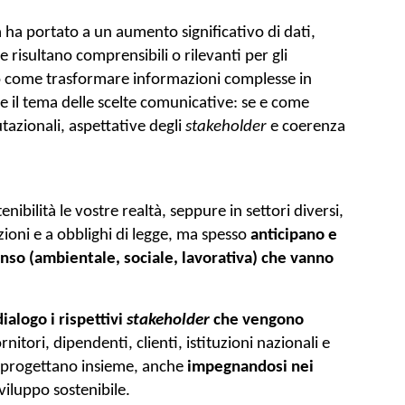
à ha portato a un aumento significativo di dati, 
report e indicatori ESG, che però non sempre risultano comprensibili o rilevanti per gli 
 come trasformare informazioni complesse in 
e il tema delle scelte comunicative: se e come 
tazionali, aspettative degli 
stakeholder
 e coerenza 
Ho registrato con piacere che in tema di sostenibilità le vostre realtà, seppure in settori diversi, 
zioni e a obblighi di legge, ma spesso 
anticipano e 
enso (ambientale, sociale, lavorativa) che vanno 
alogo i rispettivi 
stakeholder
 che vengono 
ornitori, dipendenti, clienti, istituzioni nazionali e 
so progettano insieme, anche 
impegnandosi nei 
viluppo sostenibile.