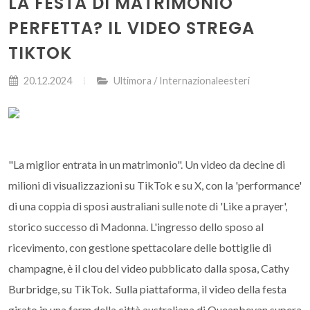
LA FESTA DI MATRIMONIO
PERFETTA? IL VIDEO STREGA
TIKTOK
20.12.2024
Ultimora / Internazionaleesteri
"La miglior entrata in un matrimonio". Un video da decine di
milioni di visualizzazioni su TikTok e su X, con la 'performance'
di una coppia di sposi australiani sulle note di 'Like a prayer',
storico successo di Madonna. L'ingresso dello sposo al
ricevimento, con gestione spettacolare delle bottiglie di
champagne, è il clou del video pubblicato dalla sposa, Cathy
Burbridge, su TikTok. Sulla piattaforma, il video della festa
girato in una farm della città australiana di Queanbeyan supera