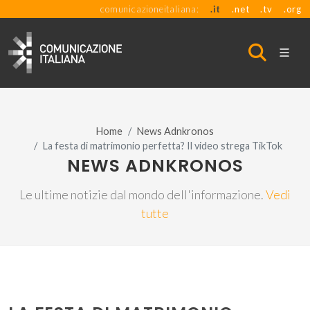
comunicazioneitaliana:
.it
.net
.tv
.org
Home
News Adnkronos
La festa di matrimonio perfetta? Il video strega TikTok
NEWS ADNKRONOS
Le ultime notizie dal mondo dell'informazione.
Vedi
tutte