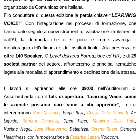
organizzato da Comunicazione Italiana.
Filo conduttore di questa edizione la parola chiave 
“LEARNING 
VOICE:” 
Con l’integrazione nei processi di formazione, che 
hanno dato seguito a nuovi strumenti di valutazione implementati 
dall’AI, la domanda che ci si pone è come avvenga il 
monitoraggio dell'efficacia e dei risultati finali.  Alla presenza di 
oltre 140 Speaker
, 
C-Level dell’area Formazione ed HR
, e di 
29 
società partner
 del settore, affronteremo le principali tematiche 
legate alla modalità di apprendimento e declinazione della stessa.
I lavori si apriranno alle ore 
09:00
 nell’Auditorium di 
Assolombarda con il 
Talk di apertura:
 “
Learning Voice: come 
le aziende possono dare voce a chi apprende
”, in cui 
interverranno 
Sara Callegari
, Engie Italia,
Cecilia Calvi Parisetti
, Air 
Liquide, 
Romina Chirichilli
, Open Fiber, 
Marilena Dalla Patti
, 
Kuehne+Nagel, 
Luca Malinverno
, Datapizza, 
Serena Rossi
, Siemens 
Healthiness, con la moderazione di 
Federico Luperi
, Volocom.