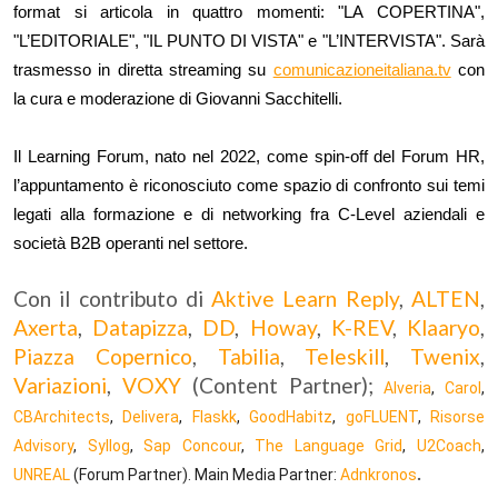
format si articola in quattro momenti: "LA COPERTINA", 
"L’EDITORIALE", "IL PUNTO DI VISTA" e "L’INTERVISTA". Sarà 
trasmesso in diretta streaming su 
comunicazioneitaliana.tv
 con 
la cura e moderazione di Giovanni Sacchitelli.
Il Learning Forum, nato nel 2022, come spin-off del Forum HR, 
l’appuntamento è riconosciuto come spazio di confronto sui temi 
legati alla formazione e di networking fra C-Level aziendali e 
società B2B operanti nel settore.
Con il contributo di
Aktive Learn Reply
,
ALTEN
,
Axerta
,
Datapizza
,
DD
,
Howay
,
K-REV
,
Klaaryo
,
Piazza Copernico
,
Tabilia
,
Teleskill
,
Twenix
,
Variazioni
,
VOXY
(Content Partner);
Alveria
, 
Carol
, 
CBArchitects
, 
Delivera
, 
Flaskk
, 
GoodHabitz
, 
goFLUENT
, 
Risorse 
Advisory
, 
Syllog
, 
Sap Concour
, 
The Language Grid
, 
U2Coach
, 
.
UNREAL
 (Forum Partner).
Main Media Partner: 
Adnkronos