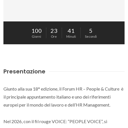
100
23
41
5
Per visualizzare YouTube devi accettare i cookie
Giorni
Ore
Minuti
Secondi
multimediali.
GESTISCI PREFERENZE
Presentazione
Giunto alla sua 18° edizione, il Forum HR – People & Culture è
il principale appuntamento italiano e uno dei riferimenti
europei per il mondo del lavoro e dell’HR Management.
Nel 2026, con il fil rouge VOICE: “PEOPLE VOICE”, si