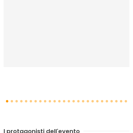
Per visualizzare Issuu devi accettare i cookie
multimediali.
GESTISCI PREFERENZE
I protagonisti dell'evento