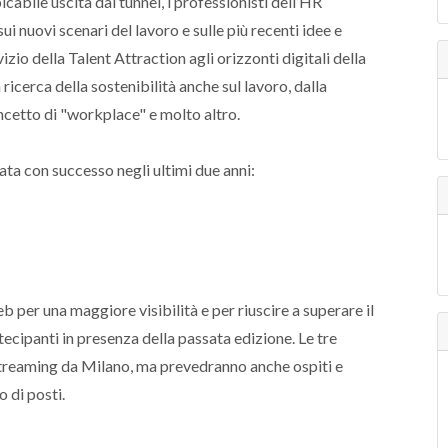
icabile uscita dal tunnel, i professionisti dell’HR
i nuovi scenari del lavoro e sulle più recenti idee e
zio della Talent Attraction agli orizzonti digitali della
ricerca della sostenibilità anche sul lavoro, dalla
oncetto di "workplace" e molto altro.
ta con successo negli ultimi due anni:
b per una maggiore visibilità e per riuscire a superare il
rtecipanti in presenza della passata edizione. Le tre
 Streaming da Milano, ma prevedranno anche ospiti e
 di posti.