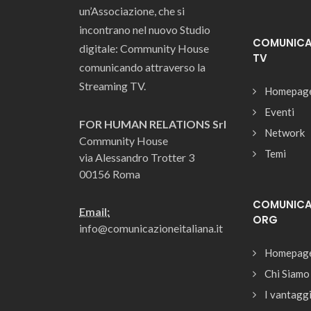
un’Associazione, che si
incontrano nel nuovo Studio
COMUNICAZ
digitale: Community House
TV
comunicando attraverso la
Streaming TV.
Homepag
Eventi
FOR HUMAN RELATIONS Srl
Network
Community House
Temi
via Alessandro Trotter 3
00156 Roma
COMUNICAZ
Email:
ORG
info@comunicazioneitaliana.it
Homepag
Chi Siamo
I vantagg