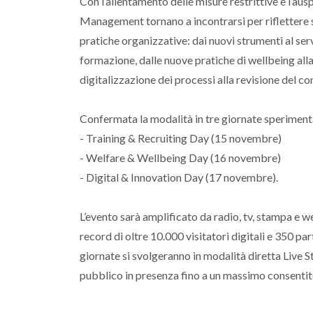
Con l’allentamento delle misure restrittive e l’ausp
Management tornano a incontrarsi per riflettere su
pratiche organizzative: dai nuovi strumenti al servi
formazione, dalle nuove pratiche di wellbeing alla 
digitalizzazione dei processi alla revisione del c
Confermata la modalità in tre giornate sperimenta
- Training & Recruiting Day (15 novembre)
- Welfare & Wellbeing Day (16 novembre)
- Digital & Innovation Day (17 novembre).
L’evento sarà amplificato da radio, tv, stampa e we
record di oltre 10.000 visitatori digitali e 350 pa
giornate si svolgeranno in modalità diretta Live
pubblico in presenza fino a un massimo consentito