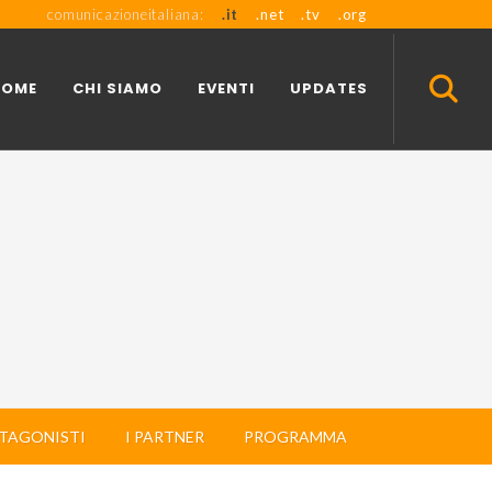
comunicazioneitaliana:
.it
.net
.tv
.org
HOME
CHI SIAMO
EVENTI
UPDATES
OTAGONISTI
I PARTNER
PROGRAMMA