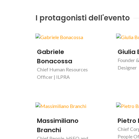
I protagonisti dell'evento
Gabriele
Giulia
Bonacossa
Founder 
Designer
Chief Human Resources
Officer | ILPRA
Massimiliano
Pietro
Branchi
Chief Cor
People Off
Chief People, HSEQ and