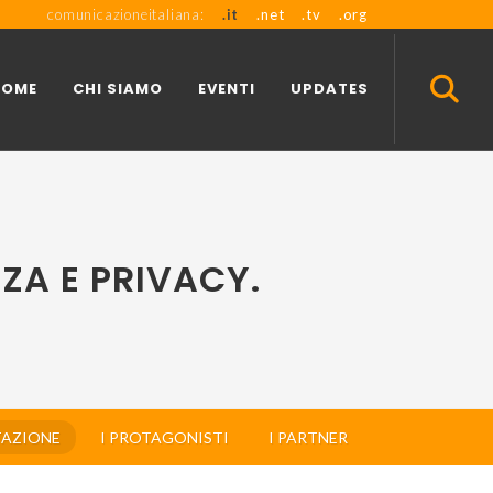
comunicazioneitaliana:
.it
.net
.tv
.org
HOME
CHI SIAMO
EVENTI
UPDATES
ZA E PRIVACY.
TAZIONE
I PROTAGONISTI
I PARTNER