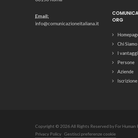
COMUNICAZ
Email:
ORG
info@comunicazioneitaliana.it
Homepag
Chi Siamo
I vantagg
Persone
Aziende
Iscrizione
Copyright © 2026 All Rights Reserved by For Human R
Privacy Policy
Gestisci preferenze cookie