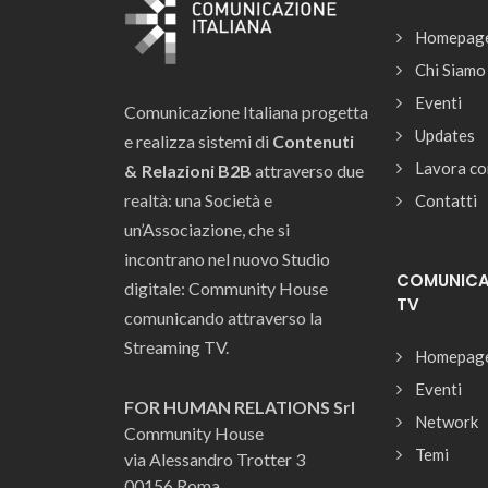
Homepag
Chi Siamo
Eventi
Comunicazione Italiana progetta
Updates
e realizza sistemi di
Contenuti
Lavora co
& Relazioni B2B
attraverso due
realtà: una Società e
Contatti
un’Associazione, che si
incontrano nel nuovo Studio
COMUNICAZ
digitale: Community House
TV
comunicando attraverso la
Streaming TV.
Homepag
Eventi
FOR HUMAN RELATIONS Srl
Network
Community House
Temi
via Alessandro Trotter 3
00156 Roma