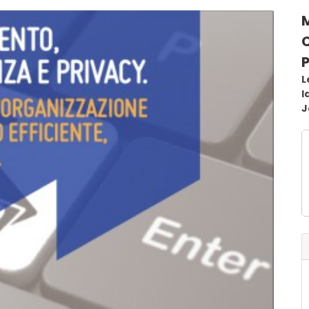
L
l
J