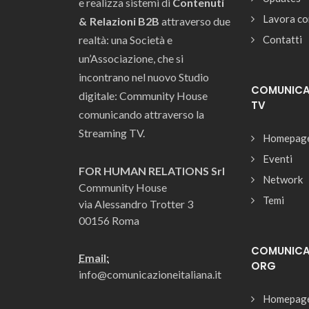
e realizza sistemi di
Contenuti
Lavora co
& Relazioni B2B
attraverso due
realtà: una Società e
Contatti
un’Associazione, che si
incontrano nel nuovo Studio
COMUNICAZ
digitale: Community House
TV
comunicando attraverso la
Streaming TV.
Homepag
Eventi
FOR HUMAN RELATIONS Srl
Network
Community House
Temi
via Alessandro Trotter 3
00156 Roma
COMUNICAZ
Email:
ORG
info@comunicazioneitaliana.it
Homepag