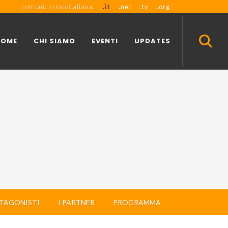
comunicazioneitaliana:
.it
.net
.tv
.org
HOME
CHI SIAMO
EVENTI
UPDATES
OTAGONISTI
I PARTNER
PROGRAMMA